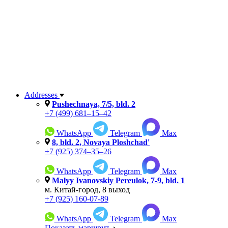
Addresses
Pushechnaya, 7/5, bld. 2
+7 (499) 681–15–42
WhatsApp
Telegram
Max
8, bld. 2, Novaya Ploshchad'
+7 (925) 374–35–26
WhatsApp
Telegram
Max
Malyy Ivanovskiy Pereulok, 7-9, bld. 1
м. Китай-город, 8 выход
+7 (925) 160-07-89
WhatsApp
Telegram
Max
Показать маршрут