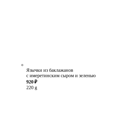
Язычки из баклажанов
с имеретинским сыром и зеленью
920 ₽
220 g