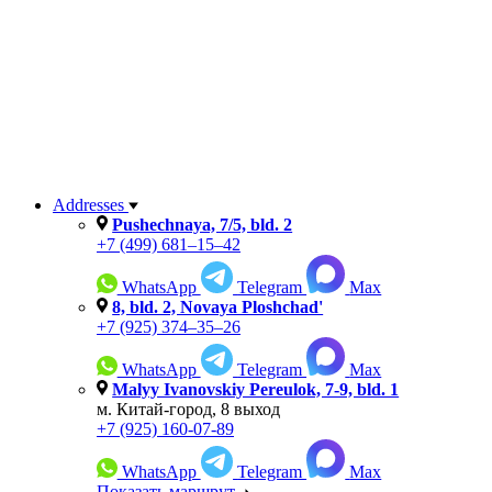
Addresses
Pushechnaya, 7/5, bld. 2
+7 (499) 681–15–42
WhatsApp
Telegram
Max
8, bld. 2, Novaya Ploshchad'
+7 (925) 374–35–26
WhatsApp
Telegram
Max
Malyy Ivanovskiy Pereulok, 7-9, bld. 1
м. Китай-город, 8 выход
+7 (925) 160-07-89
WhatsApp
Telegram
Max
Показать маршрут