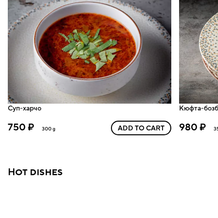
Суп-харчо
Кюфта-бозб
750 ₽
980 ₽
ADD TO CART
300 g
3
Hot dishes