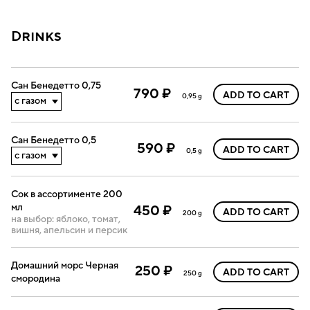
Drinks
Сан Бенедетто 0,75
790 ₽
ADD TO CART
0,95 g
Сан Бенедетто 0,5
590 ₽
ADD TO CART
0,5 g
Сок в ассортименте 200
мл
450 ₽
ADD TO CART
200 g
на выбор: яблоко, томат,
вишня, апельсин и персик
Домашний морс Черная
250 ₽
ADD TO CART
250 g
смородина