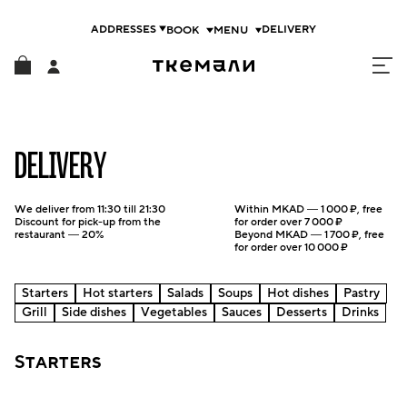
ADDRESSES
DELIVERY
DELIVERY
We deliver
from 11:30 till 21:30
Within MKAD —
1 000 ₽
, free
Discount for pick-up from the
for order over
7 000 ₽
restaurant — 20%
Beyond MKAD —
1 700 ₽
, free
for order over
10 000 ₽
Starters
Hot starters
Salads
Soups
Hot dishes
Pastry
Grill
Side dishes
Vegetables
Sauces
Desserts
Drinks
Starters