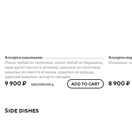
Ассорти шашлыков
Ассорти мо
Люля-кебаб из телятины, люля-кебаб из баранины,
Осьминог, к
каре дагестанского ягненка, шашлык из телятины,
шашлык из мякоти ягненка, шашлык из курицы,
царский шашлык, ассорти овощей.
9 900 ₽
8 900 ₽
ADD TO CART
1260/300/100 g
Side dishes