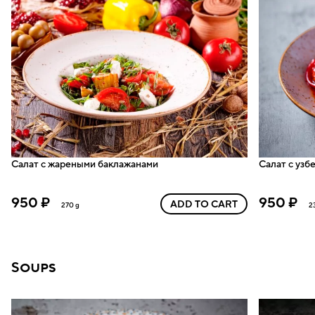
Салат с жареными баклажанами
Салат с узб
950 ₽
950 ₽
ADD TO CART
270 g
2
Soups