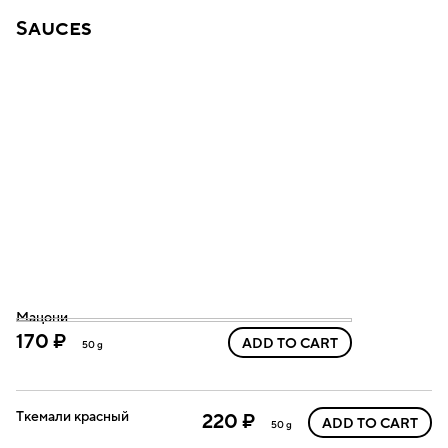
Sauces
Мацони
170 ₽
ADD TO CART
50 g
Ткемали красный
220 ₽
ADD TO CART
50 g