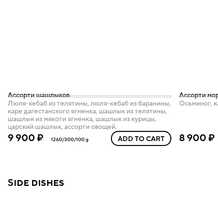
Ассорти шашлыков
Ассорти мо
Люля-кебаб из телятины, люля-кебаб из баранины,
Осьминог, к
каре дагестанского ягненка, шашлык из телятины,
шашлык из мякоти ягненка, шашлык из курицы,
царский шашлык, ассорти овощей.
9 900 ₽
8 900 ₽
ADD TO CART
1260/300/100 g
Side dishes