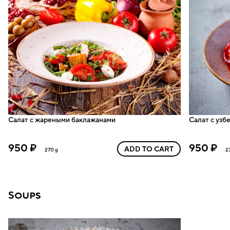
Салат с жареными баклажанами
Салат с узб
950 ₽
950 ₽
ADD TO CART
270 g
2
Soups