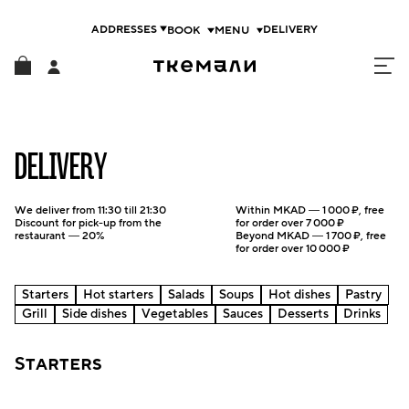
ADDRESSES
DELIVERY
DELIVERY
We deliver
from 11:30 till 21:30
Within MKAD —
1 000 ₽
, free
Discount for pick-up from the
for order over
7 000 ₽
restaurant — 20%
Beyond MKAD —
1 700 ₽
, free
for order over
10 000 ₽
Starters
Hot starters
Salads
Soups
Hot dishes
Pastry
Grill
Side dishes
Vegetables
Sauces
Desserts
Drinks
Starters