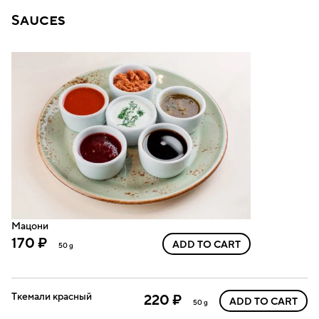
Sauces
Мацони
170 ₽
ADD TO CART
50 g
Ткемали красный
220 ₽
ADD TO CART
50 g