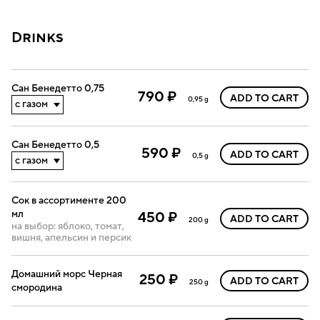
Drinks
Сан Бенедетто 0,75
790 ₽
ADD TO CART
0,95 g
Сан Бенедетто 0,5
590 ₽
ADD TO CART
0,5 g
Сок в ассортименте 200
мл
450 ₽
ADD TO CART
200 g
на выбор: яблоко, томат,
вишня, апельсин и персик
Домашний морс Черная
250 ₽
ADD TO CART
250 g
смородина